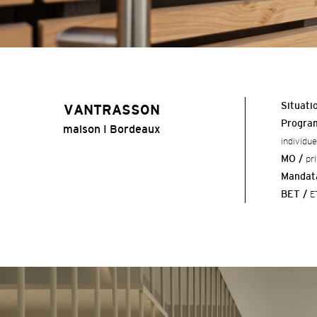
Situati
VANTRASSON
Progra
maison I Bordeaux
individue
MO /
pr
Mandat
BET /
E